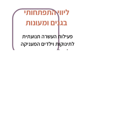
ליווי התפתחותי
בגנים ומעונות
פעילות העשרה תנועתית
לתינוקות וילדים המעניקה
כלים להתפתחות תקינה
ונעימה, וליווי הצוות החינוכי
לפרטים נוספים
באפשרותכם ליצור עמי קשר בטלפון
052-6599925
או
בדוא״ל:
shanivet@gmail.com
או השאירו פרטיכם
ואצור קשר בהקדם: