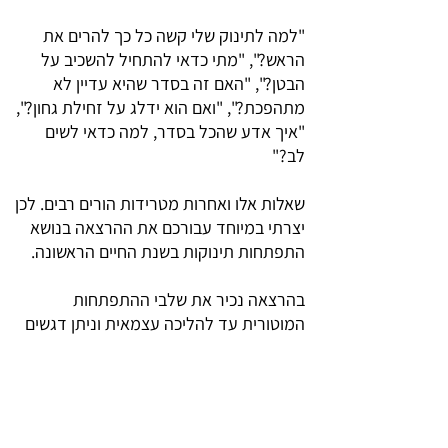
"למה לתינוק שלי קשה כל כך להרים את
הראש?", "מתי כדאי להתחיל להשכיב על
הבטן?", "האם זה בסדר שהיא עדיין לא
מתהפכת?", "ואם הוא ידלג על זחילת גחון?",
"איך אדע שהכל בסדר, למה כדאי לשים
לב?"
שאלות אלו ואחרות מטרידות הורים רבים. לכן
יצרתי במיוחד עבורכם את ההרצאה בנושא
התפתחות תינוקות בשנת החיים הראשונה.
בהרצאה נכיר את שלבי ההתפתחות
המוטורית עד להליכה עצמאית וניתן דגשים
לכל שלב, נבדוק מהם הקשיים שיכולים
להופיע ולמה חשוב לשים לב, נלמד כיצד
ניתן לעזור במקרה של קושי ונקבל טיפים
לעידוד התפתחות תקינה