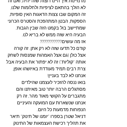
מדמיינות איך היינו רוצות שזה יהיה, ואם זה 
לא הולך בהתאם לציפיות ולחלומות שלנו, 
זה המקום שבו צצות הדאגות האין סופיות, 
הספקות, הבטן המתהפכת והסטרס הכרוני 
שמתיישב בול בקמט הזה שבין הגבות. 
הבעיה היא שזה ממש לא בריא לנו. 
אז מה עושים???????????
קודם כל תדעו שזה לא רק אתן. זה קורה 
אצל כולן (גם אצל האמהות שמנסות לשחק 
אותה "קוליות") זה לא יפתור את הבעיה אבל 
צרת רבים תמיד מעודדת באיזשהו אופן, 
אנחנו לא לבד בעניין!
בואו ננסה להזכיר לעצמנו שהילדים 
מסתגלים הרבה יותר טוב מאיתנו והם 
מתגברים על הקושי מאוד מהר, זה רק 
אנחנו שנשארות עם המועקה והעיניים 
הנפוחות מדמעות כל היום.
דניאל שטרן בספרו "יומנו של תינוק" תיאר 
את תהליך רכישת העצמאות של התינוק 